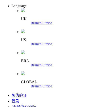
Language
UK
Branch Office
US
Branch Office
BRA
Branch Office
GLOBAL
Branch Office
防伪验证
登录
[会员中心]
退出